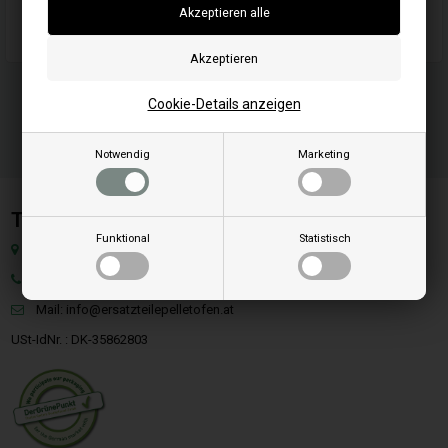
Passend für Maschinen-/Fahrzeugmodell: Briggs & Stratton
Cookie-Details anzeigen
Notwendig
Marketing
Team SpareParts Group ApS
Funktional
Statistisch
Klejsgaardvej 19A, Dk-7130 Juelsminde, Dänemark
Tel: +49 40 299 99274
Mail:
info@ersatzteilepelletofen.at
USt-IdNr. : DK-35862803