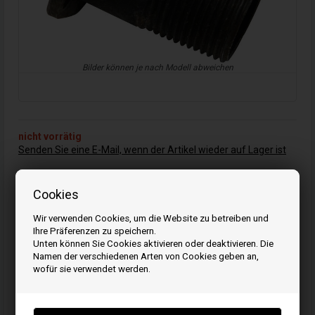
Bilder können je nach Modell abweichen
nicht vorrätig
Senden Sie eine E-Mail, wenn der Artikel wieder auf Lager ist
Cookies
1
Stück
43,00
EUR
Wir verwenden Cookies, um die Website zu betreiben und
Ihre Präferenzen zu speichern.
Unten können Sie Cookies aktivieren oder deaktivieren. Die
Namen der verschiedenen Arten von Cookies geben an,
Artikelnummer: 696387
wofür sie verwendet werden.
EAN: 024847331516
Einheit: Stück
Originalnummer: 696387
Passend für Maschinen-/Fahrzeugmarke: Briggs & Stratton