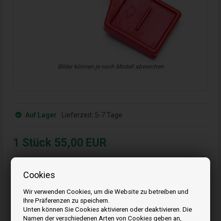
Bilder können je nach Modell abweichen
Auf Lager
Lieferzeit:
5-7 Tage
1
Stück
55,00
EUR
Bestellen Sie Ihre Artikel vor 15:00 Uhr
Cookies
Schnelle Lieferung - Paketnummer an E-Mail
Ihre Bestellung wird versendet mandag
Wir verwenden Cookies, um die Website zu betreiben und
Ihre Präferenzen zu speichern.
Unten können Sie Cookies aktivieren oder deaktivieren. Die
Kaufen
Namen der verschiedenen Arten von Cookies geben an,