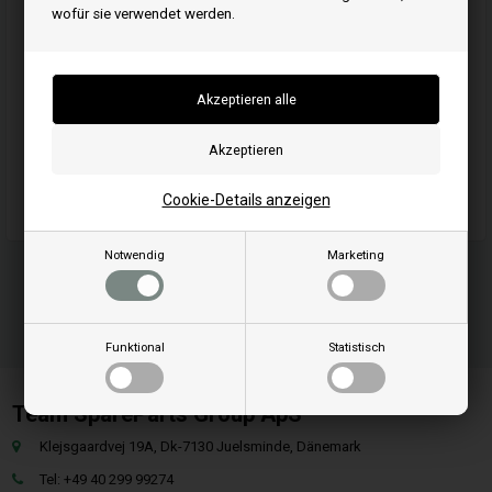
wofür sie verwendet werden.
Artikelnummer: 798635
EAN: 8716106308736
Einheit: Stück
Originalnummer: 798635
Passend für Maschinen-/Fahrzeugmarke: Briggs & Stratton
Passend für Maschinen-/Fahrzeugmodell: Briggs & Stratton
Cookie-Details anzeigen
Notwendig
Marketing
Funktional
Statistisch
Team SpareParts Group ApS
Klejsgaardvej 19A, Dk-7130 Juelsminde, Dänemark
Tel: +49 40 299 99274