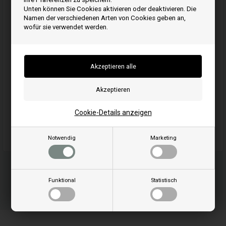
Ihre Bestellung wird versendet mandag
Unten können Sie Cookies aktivieren oder deaktivieren. Die
Namen der verschiedenen Arten von Cookies geben an,
wofür sie verwendet werden.
Kaufen
Artikelnummer: 790471
EAN: 0024847092165
Einheit: Stück
Originalnummer: 790471
Cookie-Details anzeigen
Geeignet für Maschinen-/Fahrzeugmarke: Briggs & Stratton
Geeignet für Maschinen-/Fahrzeugmodell: Briggs & Stratton
Notwendig
Marketing
Funktional
Statistisch