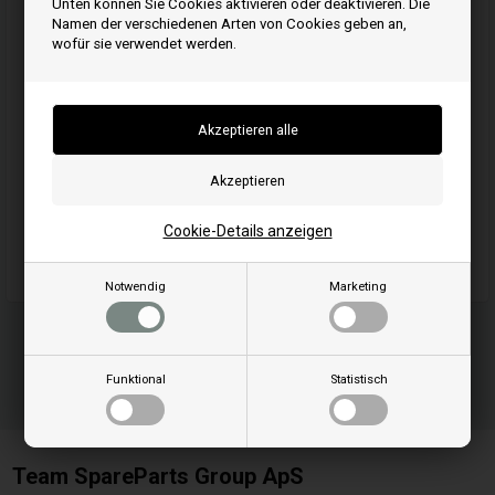
Unten können Sie Cookies aktivieren oder deaktivieren. Die
Namen der verschiedenen Arten von Cookies geben an,
wofür sie verwendet werden.
1
Stück
18,00
EUR
Artikelnummer: 690744
EAN: 0024847243710
Einheit: Stück
Originalnummer: 690744
Passend für Maschinen-/Fahrzeugmarke: Briggs & Stratton
Cookie-Details anzeigen
Passend für Maschinen-/Fahrzeugmodell: Briggs & Stratton
Notwendig
Marketing
Funktional
Statistisch
Team SpareParts Group ApS