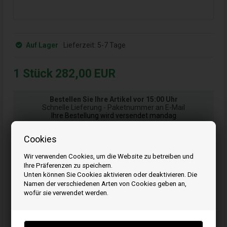
Auf Lager
Lieferzeit:
5-7 Tage
1
Stück
282,00
EUR
Bestellen Sie Ihre Artikel vor 15:00 Uhr
Schnelle Lieferung - Paketnummer an E-Mail
Ihre Bestellung wird versendet mandag
Cookies
Kaufen
Wir verwenden Cookies, um die Website zu betreiben und
Ihre Präferenzen zu speichern.
Unten können Sie Cookies aktivieren oder deaktivieren. Die
Namen der verschiedenen Arten von Cookies geben an,
wofür sie verwendet werden.
Artikelnummer: 825178
EAN: 024847891515
Einheit: Stück
Originalnummer: 825178