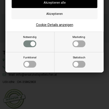
Passend für Maschinen/Fahrzeugmarke: Briggs & Stratton
Cookie-Details anzeigen
Notwendig
Marketing
Team SpareParts Group ApS
Funktional
Statistisch
Klejsgaardvej 19A, Dk-7130 Juelsminde, Dänemark
Tel: +49 40 299 99274
Mail:
info@ersatzteilepelletofen.at
USt-IdNr. : DK-35862803