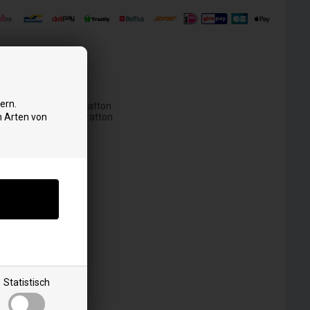
ern.
marke: Briggs & Stratton
n Arten von
modell: Briggs & Stratton
Statistisch