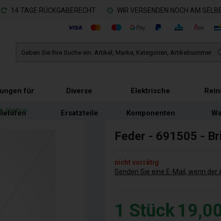
14 TAGE RÜCKGABERECHT
WIR VERSENDEN NOCH AM SELBE
tungen für
Diverse
Elektrische
Rein
& Stratton
lletöfen
Ersatzteile
Komponenten
Wa
Feder - 691505 - Br
nicht vorrätig
Senden Sie eine E-Mail, wenn der A
1
Stück
19,0