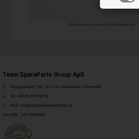
Bilder können je nach Modell abweichen
Team SpareParts Group ApS
Klejsgaardvej 19A, Dk-7130 Juelsminde, Dänemark
Tel: +49 40 299 99274
Mail:
info@ersatzteilepelletofen.at
USt-IdNr. : DK-35862803