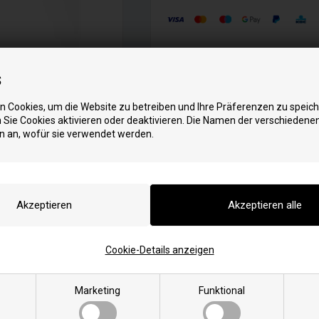
Artikelnummer: 691505
EAN:
s
Einheit: Stück
Originalnummer: 691505,
805454
 Cookies, um die Website zu betreiben und Ihre Präferenzen zu speich
Geeignet für Maschinen-/Fahrzeug
Sie Cookies aktivieren oder deaktivieren. Die Namen der verschiedene
Geeignet für Maschinen-/Fahrzeug
n an, wofür sie verwendet werden.
Cookie-Details anzeigen
Marketing
Funktional