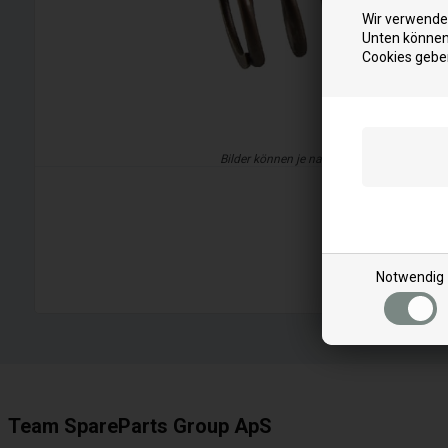
Wir verwenden
Unten können 
Cookies gebe
Bilder können je nach Modell abweichen
Notwendig
Team SpareParts Group ApS