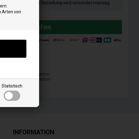
l vor 15:00 Uhr
Ihre Bestellung wird versendet mandag
nummer an E-Mail
ern.
n Arten von
Kaufen
marke: Briggs & Stratton
odell: Briggs & Stratton
Statistisch
INFORMATION