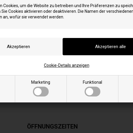
Bestellen Sie Ihre Artike
Schnelle Lieferung - Paket
 Cookies, um die Website zu betreiben und Ihre Präferenzen zu speich
Sie Cookies aktivieren oder deaktivieren. Die Namen der verschiedene
n an, wofür sie verwendet werden.
Artikelnummer: 691605
EAN: 8716106491537
Einheit: Stück
Cookie-Details anzeigen
Originalnummer: 691605
Passend für Maschinen-/Fahrzeug
Passend für Maschinen-/Fahrzeugm
Marketing
Funktional
ÖFFNUNGSZEITEN