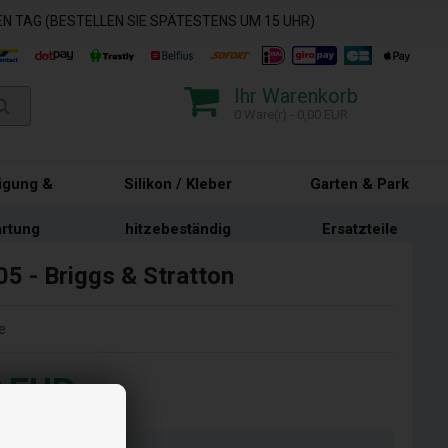
N TAG (BESTELLEN SIE SPÄTESTENS UM 15 UHR)
Ihr Warenkorb
0 Ware(r) - 0,00 EUR
igung &
Silikon / Kleber
Garten & Park
rtung
hitzebeständig
Ersatzteile
05 - Briggs & Stratton
e
0
EUR