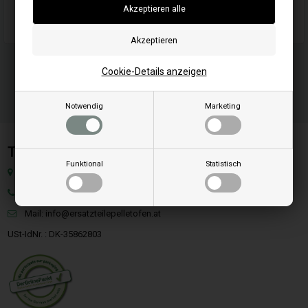
Originalnummer: 692653
Cookie-Details anzeigen
Notwendig
Marketing
Team SpareParts Group ApS
Funktional
Statistisch
Klejsgaardvej 19A, Dk-7130 Juelsminde, Dänemark
Tel: +49 40 299 99274
Mail:
info@ersatzteilepelletofen.at
USt-IdNr. : DK-35862803