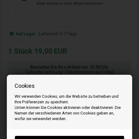
Bilder können je nach Modell abweichen
Auf Lager
Lieferzeit:
5-7 Tage
1
Stück
19,00
EUR
Bestellen Sie Ihre Artikel vor 15:00 Uhr
Schnelle Lieferung - Paketnummer an E-Mail
Ihre Bestellung wird versendet mandag
Cookies
Wir verwenden Cookies, um die Website zu betreiben und
Kaufen
Ihre Präferenzen zu speichern.
Unten können Sie Cookies aktivieren oder deaktivieren. Die
Namen der verschiedenen Arten von Cookies geben an,
wofür sie verwendet werden.
Artikelnummer: 692653
EAN: 024847245974
Einheit: Stück