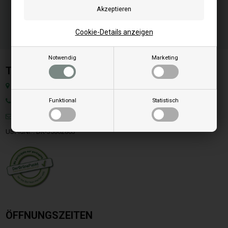
Cookie-Details anzeigen
Notwendig
Marketing
Team SpareParts Group ApS
Klejsgaardvej 19A, Dk-7130 Juelsminde, Dänemark
Tel: +49 40 299 99274
Funktional
Statistisch
Mail:
info@ersatzteilepelletofen.at
USt-IdNr. : DK-35862803
ÖFFNUNGSZEITEN