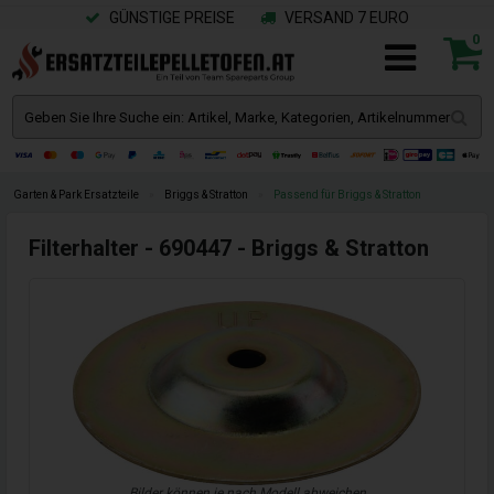
GÜNSTIGE PREISE
VERSAND 7 EURO
0
Garten & Park Ersatzteile
»
Briggs & Stratton
»
Passend für Briggs & Stratton
Filterhalter - 690447 - Briggs & Stratton
Bilder können je nach Modell abweichen