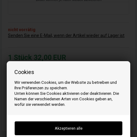
nicht vorrätig
Senden Sie eine E-Mail, wenn der Artikel wieder auf Lager ist
1
Stück
32,00
EUR
Cookies
Wir verwenden Cookies, um die Website zu betreiben und
Artikelnummer: 690447
Ihre Präferenzen zu speichern.
EAN:
Unten können Sie Cookies aktivieren oder deaktivieren. Die
Einheit: Stück
Originalnummer: 690447
Namen der verschiedenen Arten von Cookies geben an,
224198
wofür sie verwendet werden.
Passend für Maschinen/Fahrzeugmarke: Briggs & Stratton
Passend für Maschinen/Fahrzeugmodell: Briggs & Stratton