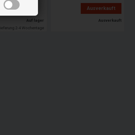
 den
Ausverkauft
nkorb
Auf lager
Ausverkauft
ieferung 2-4 Wochentage