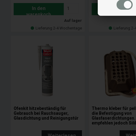
In den
In den
warenkorb
warenkorb
Auf lager
Lieferung 2-4 Wochentage
Lieferung 2
Ofenkit hitzebeständig für
Thermo kleber für pell
Gebrauch bei Rauchsauger,
die Befestigung von
Glasdichtung und Reinigungstür
Glasfaserdichtungen.
empfehlen jedoch Sili
Weiterlesen
Wei