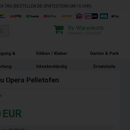
N TAG (BESTELLEN SIE SPÄTESTENS UM 15 UHR)
Ihr Warenkorb
0 Ware(r) - 0,00 EUR
igung &
Silikon / Kleber
Garten & Park
rtung
hitzebeständig
Ersatzteile
u Opera Pelletofen
e
0
EUR