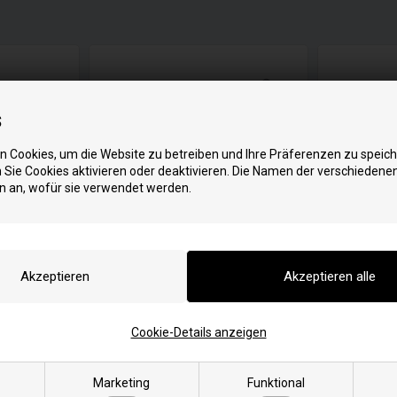
s
 Cookies, um die Website zu betreiben und Ihre Präferenzen zu speich
Sie Cookies aktivieren oder deaktivieren. Die Namen der verschiedene
n an, wofür sie verwendet werden.
 mm - Lengte
Reinigungsbürste 80 mm - Länge
Silikon hitz
300 cm
Gebrauch b
Glasdichtun
Cookie-Details anzeigen
terlesen
Weiterlesen
eise inkl. MwSt
Alle Preise inkl. MwSt
Marketing
Funktional
9,00
EUR
25,00
EUR