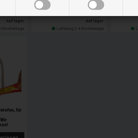
In den
In
warenkorb
ware
Auf lager
Auf lager
-4 Wochentage
Lieferung 2-4 Wochentage
L
etofen, für
 Wir
kon!
terlesen