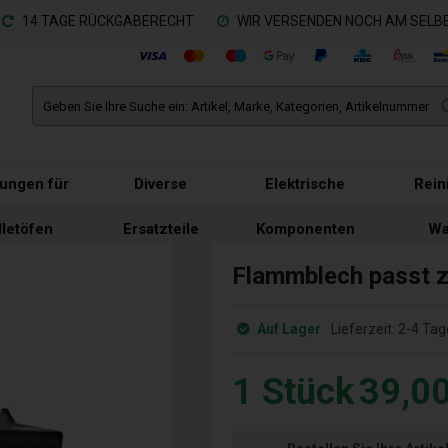
14 TAGE RÜCKGABERECHT
WIR VERSENDEN NOCH AM SELBE
tungen für
Diverse
Elektrische
Rein
lletöfen
Ersatzteile
Komponenten
Wa
Flammblech passt z
Auf Lager
Lieferzeit:
2-4 Tag
1
Stück
39,0