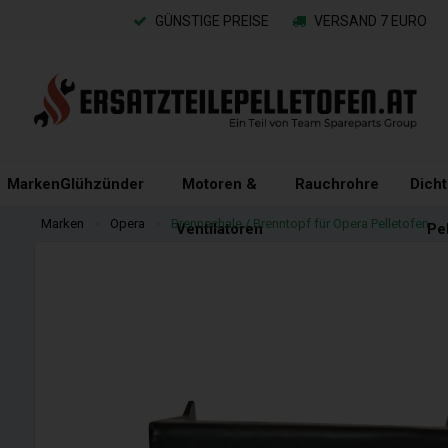
GÜNSTIGE PREISE
VERSAND 7 EURO
Marken
Glühzünder
Motoren &
Rauchrohre
Dich
Marken
»
Opera
»
Brennschale / Brenntopf für Opera Pelletofen
Ventilatoren
Pe