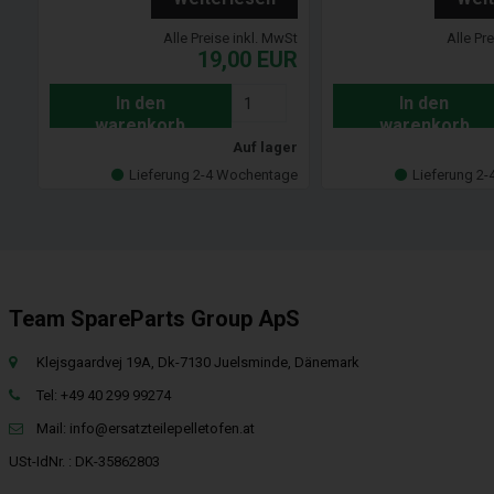
Alle Preise inkl. MwSt
Alle Pr
19,00
EUR
In den
In den
warenkorb
warenkorb
Auf lager
Lieferung 2-4 Wochentage
Lieferung 2
Team SpareParts Group ApS
Klejsgaardvej 19A, Dk-7130 Juelsminde, Dänemark
Tel: +49 40 299 99274
Mail:
info@ersatzteilepelletofen.at
USt-IdNr. : DK-35862803