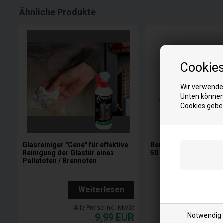
Ähnliche Produkte
Cookie
Wir verwenden
Unten können 
Cookies gebe
Glasreiniger "Cene" für effektive
Reinigingsborstel 60
Reinigung der Glastür eines
50 cm
Pelletofen / Brennofen
Weiterlesen
Wei
Alle Preise inkl. MwSt
Alle Pr
Notwendig
9,99
EUR
1