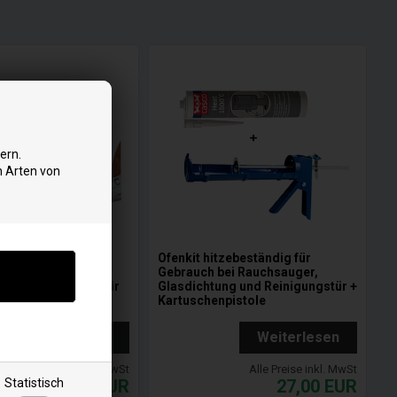
ern.
n Arten von
ebeständig für
Ofenkit hitzebeständig für
ei Rauchsauger,
Gebrauch bei Rauchsauger,
g und Reinigungstür
Glasdichtung und Reinigungstür +
Kartuschenpistole
Weiterlesen
Weiterlesen
Alle Preise inkl. MwSt
Alle Preise inkl. MwSt
Statistisch
11,99
EUR
27,00
EUR