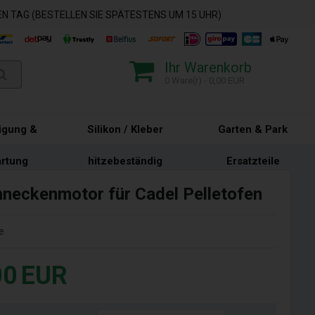
N TAG (BESTELLEN SIE SPÄTESTENS UM 15 UHR)
Ihr Warenkorb
0 Ware(r) - 0,00 EUR
igung &
Silikon / Kleber
Garten & Park
rtung
hitzebeständig
Ersatzteile
hneckenmotor für Cadel Pelletofen
e
00
EUR