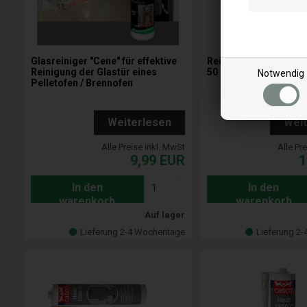
Glasreiniger "Cene" für effektive
Reinigungsbürste 40 
Reinigung der Glastür eines
50 cm
Notwendig
Pelletofen / Brennofen
Weiterlesen
Wei
Alle Preise inkl. MwSt
Alle Pr
9,99
EUR
1
In den
In den
warenkorb
warenkorb
Auf lager
Lieferung 2-4 Wochentage
Lieferung 2