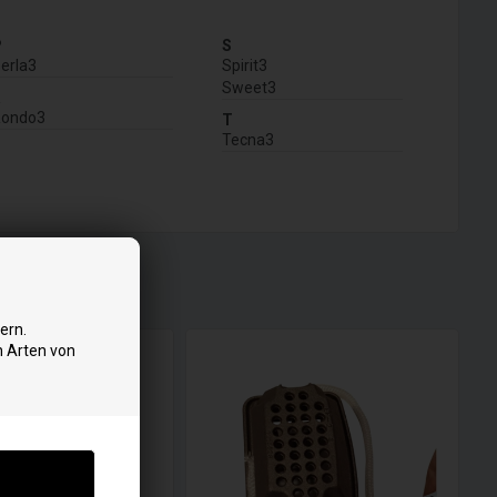
P
S
erla3
Spirit3
Sweet3
R
Rondo3
T
Tecna3
ern.
n Arten von