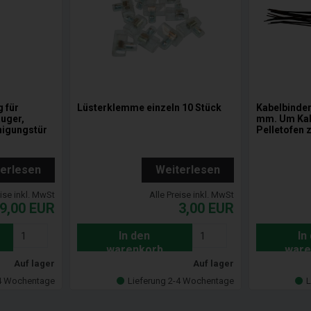
g für
Lüsterklemme einzeln 10 Stück
Kabelbinder
uger,
mm. Um Kab
nigungstür
Pelletofen 
terlesen
Weiterlesen
eise inkl. MwSt
Alle Preise inkl. MwSt
9,00
EUR
3,00
EUR
In den
In
warenkorb
ware
Auf lager
Auf lager
-4 Wochentage
Lieferung 2-4 Wochentage
L