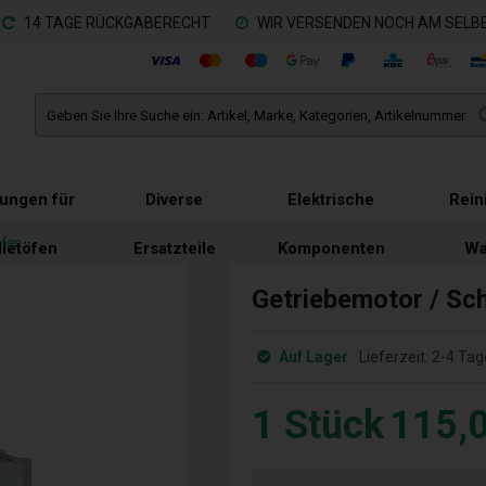
14 TAGE RÜCKGABERECHT
WIR VERSENDEN NOCH AM SELBE
tungen für
Diverse
Elektrische
Rein
ofen
lletöfen
Ersatzteile
Komponenten
Wa
Getriebemotor / Sc
Auf Lager
Lieferzeit:
2-4 Tag
1
Stück
115,