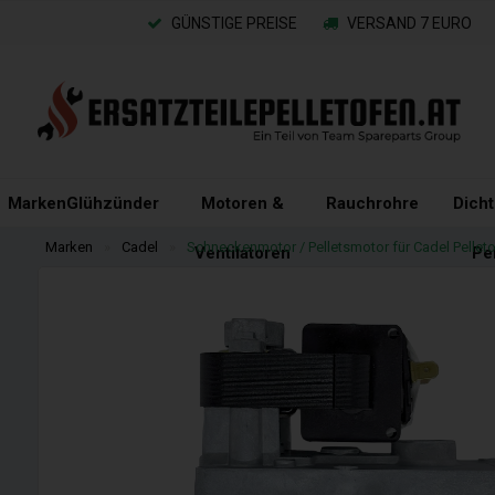
GÜNSTIGE PREISE
VERSAND 7 EURO
Marken
Glühzünder
Motoren &
Rauchrohre
Dich
Marken
»
Cadel
»
Schneckenmotor / Pelletsmotor für Cadel Pellet
Ventilatoren
Pe