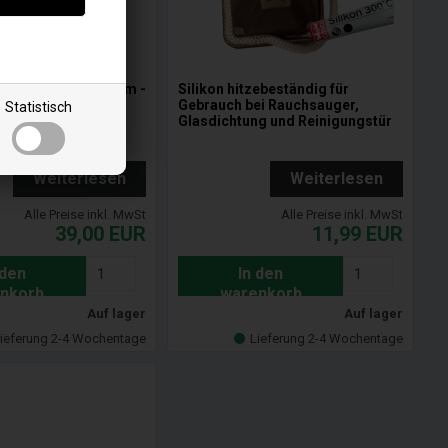
ürste flexibel 30 mm -
Silikon hitzebeständig für
cm
Gebrauch bei Rauchsauger,
Statistisch
Glasdichtung und Reinigungstür
Weiterlesen
Weiterlesen
Alle Preise inkl. MwSt
Alle Preise inkl. MwSt
39,00
EUR
11,99
EUR
 den
In den
nkorb
warenkorb
Auf lager
Auf lager
ieferung 2-4 Wochentage
Lieferung 2-4 Wochentage