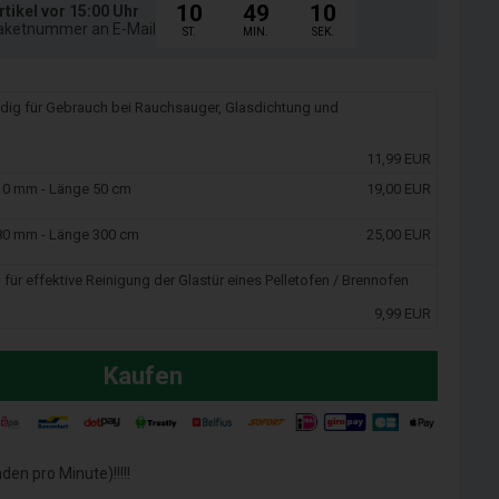
10
49
10
rtikel vor 15:00 Uhr
Paketnummer an E-Mail
ST.
MIN.
SEK.
ndig für Gebrauch bei Rauchsauger, Glasdichtung und
11,99 EUR
10 mm - Länge 50 cm
19,00 EUR
80 mm - Länge 300 cm
25,00 EUR
 für effektive Reinigung der Glastür eines Pelletofen / Brennofen
9,99 EUR
Kaufen
en pro Minute)!!!!!