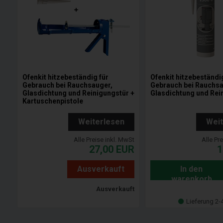
Ofenkit hitzebeständig für
Ofenkit hitzebeständi
Gebrauch bei Rauchsauger,
Gebrauch bei Rauchsa
Glasdichtung und Reinigungstür +
Glasdichtung und Rei
Kartuschenpistole
Weiterlesen
Wei
Alle Preise inkl. MwSt
Alle Pr
27,00
EUR
1
Ausverkauft
In den
warenkorb
Ausverkauft
Lieferung 2