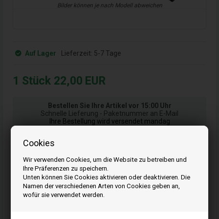
Bilder können je nach Modell abweichen
Auf Lager
Lieferzeit:
5-7 Tage
1
Stück
22,00
EUR
Bestellen Sie Ihre Artikel vor 15:00 Uhr
Schnelle Lieferung - Paketnummer an E-Mail
Ihre Bestellung wird versendet mandag
Cookies
Kaufen
Wir verwenden Cookies, um die Website zu betreiben und
Ihre Präferenzen zu speichern.
Unten können Sie Cookies aktivieren oder deaktivieren. Die
Namen der verschiedenen Arten von Cookies geben an,
wofür sie verwendet werden.
Artikelnummer: 844555
EAN: 024847755954
Einheit: Stück