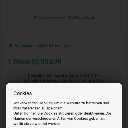
Bilder können je nach Modell abweichen
Auf Lager
Lieferzeit:
5-7 Tage
1
Stück
50,00
EUR
Bestellen Sie Ihre Artikel vor 15:00 Uhr
Schnelle Lieferung - Paketnummer an E-Mail
17
27
33
Cookies
ST.
MIN.
SEK.
Wir verwenden Cookies, um die Website zu betreiben und
Ihre Präferenzen zu speichern.
Unten können Sie Cookies aktivieren oder deaktivieren. Die
Kaufen
Namen der verschiedenen Arten von Cookies geben an,
wofür sie verwendet werden.