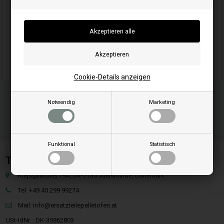
Artikelnummer: 712002
EAN: 024847393569
Einheit: Stück
Originalnummer: 712002
Geeignet für Maschinen-/Fahrzeugmarke: Briggs & Stratton
Cookie-Details anzeigen
Notwendig
Marketing
Funktional
Statistisch
Team SpareParts Group ApS
Klejsgaardvej 19A, Dk-7130 Juelsminde, Dänemark
Tel: +49 40 299 99274
Mail:
info@ersatzteilepelletofen.at
USt-IdNr. : DK-35862803