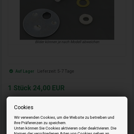
Bilder können je nach Modell abweichen
Auf Lager
Lieferzeit:
5-7 Tage
1
Stück
24,00
EUR
Bestellen Sie Ihre Artikel vor 15:00 Uhr
Cookies
Schnelle Lieferung - Paketnummer an E-Mail
19
18
42
Wir verwenden Cookies, um die Website zu betreiben und
ST.
MIN.
SEK.
Ihre Präferenzen zu speichern.
Unten können Sie Cookies aktivieren oder deaktivieren. Die
Namen der verschiedenen Arten von Cookies geben an,