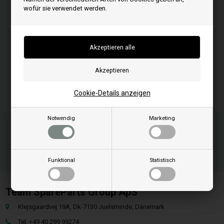
wofür sie verwendet werden.
Kaufen
Artikelnummer: 497230
EAN:
Einheit: Stück
Originalnummer: 497230
Cookie-Details anzeigen
Notwendig
Marketing
Funktional
Statistisch
Team SpareParts Group ApS
Klejsgaardvej 19A, Dk-7130 Juelsminde, Dänemark
Tel: +49 40 299 99274