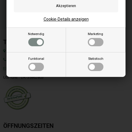
Cookie-Details anzeigen
Notwendig
Marketing
Team SpareParts Group ApS
Klejsgaardvej 19A, Dk-7130 Juelsminde, Dänemark
Funktional
Statistisch
Tel: +49 40 299 99274
Mail:
info@ersatzteilepelletofen.at
USt-IdNr. : DK-35862803
ÖFFNUNGSZEITEN