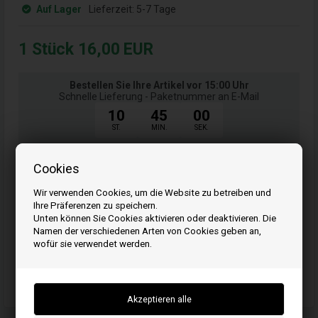
Auf Lager
Lieferzeit:
5-7 Tage
1
Stück
16,00
EUR
Bestellen Sie Ihre Artikel vor 15:00 Uhr
Schnelle Lieferung - Paketnummer an E-Mail
10
45
00
ST.
MIN.
SEK.
Cookies
Kaufen
Wir verwenden Cookies, um die Website zu betreiben und
Ihre Präferenzen zu speichern.
Unten können Sie Cookies aktivieren oder deaktivieren. Die
Namen der verschiedenen Arten von Cookies geben an,
Artikelnummer: 690874
wofür sie verwendet werden.
EAN: 0024847245004
Einheit: Stück