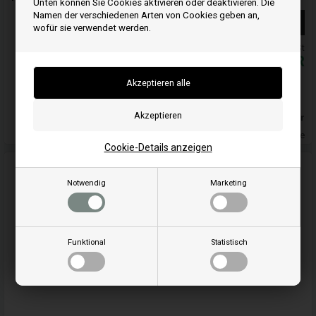
Unten können Sie Cookies aktivieren oder deaktivieren. Die
Namen der verschiedenen Arten von Cookies geben an,
Weiterlesen
wofür sie verwendet werden.
Alle Preise inkl. MwSt
16,50
EUR
In den warenkorb
Auf lager
Lieferung 2-4 Wochentage
Cookie-Details anzeigen
Notwendig
Marketing
Funktional
Statistisch