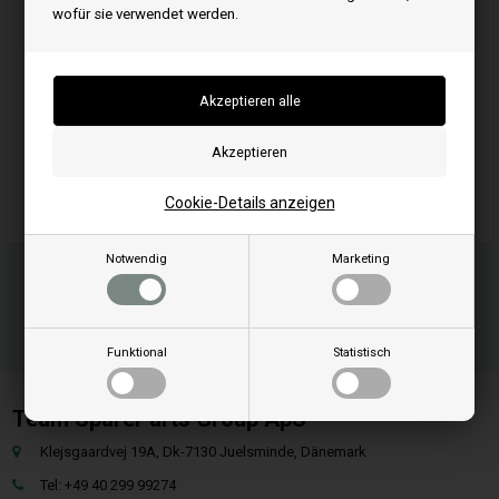
wofür sie verwendet werden.
Kaufen
Artikelnummer: 593905
EAN: 0047282047170
Einheit: Stück
Originalnummer: 593905
Cookie-Details anzeigen
Notwendig
Marketing
Funktional
Statistisch
Team SpareParts Group ApS
Klejsgaardvej 19A, Dk-7130 Juelsminde, Dänemark
Tel: +49 40 299 99274