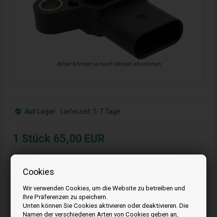
Bilder können je nach Modell abweichen
Auf Lager
Lieferzeit:
5-7 Tage
1
Stück
65,00
EUR
Bestellen Sie Ihre Artikel vor 15:00 Uhr
Cookies
Schnelle Lieferung - Paketnummer an E-Mail
11
48
56
Wir verwenden Cookies, um die Website zu betreiben und
ST.
MIN.
SEK.
Ihre Präferenzen zu speichern.
Unten können Sie Cookies aktivieren oder deaktivieren. Die
Namen der verschiedenen Arten von Cookies geben an,