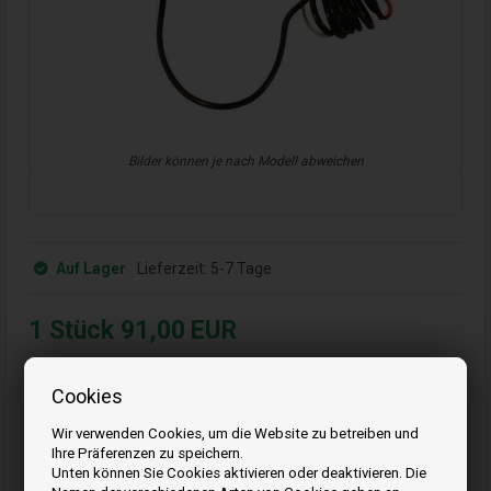
Bilder können je nach Modell abweichen
Auf Lager
Lieferzeit:
5-7 Tage
1
Stück
91,00
EUR
Bestellen Sie Ihre Artikel vor 15:00 Uhr
Cookies
Schnelle Lieferung - Paketnummer an E-Mail
13
42
16
Wir verwenden Cookies, um die Website zu betreiben und
Ihre Präferenzen zu speichern.
ST.
MIN.
SEK.
Unten können Sie Cookies aktivieren oder deaktivieren. Die