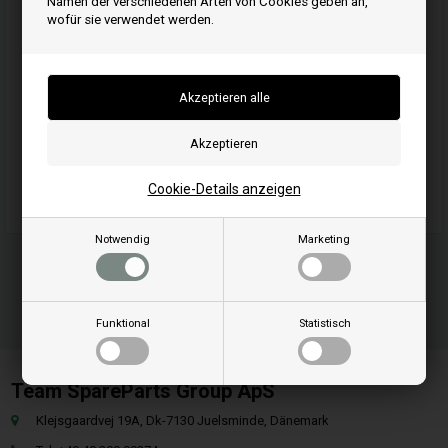
Namen der verschiedenen Arten von Cookies geben an,
wofür sie verwendet werden.
Kaufen
Artikelnummer: 19598
EAN: 024847954807
Einheit: Stück
Anwendungs-Kategorie: Betriebsstundenzähler
Cookie-Details anzeigen
Notwendig
Marketing
Funktional
Statistisch
Team SpareParts Group ApS
Klejsgaardvej 19A, Dk-7130 Juelsminde, Dänemark