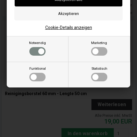
Auf lager
Lieferung 2-4 Wochentage
Cookie-Details anzeigen
Notwendig
Marketing
Funktional
Statistisch
Reinigingsborstel 60 mm - Lengte 50 cm
Weiterlesen
Alle Preise inkl. MwSt
19,00
EUR
In den warenkorb