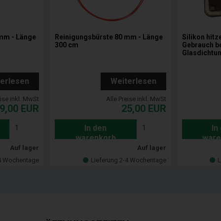
mm - Länge
Reinigungsbürste 80 mm - Länge
Silikon hitz
300 cm
Gebrauch b
Glasdichtun
terlesen
Weiterlesen
eise inkl. MwSt
Alle Preise inkl. MwSt
9,00
EUR
25,00
EUR
In den
In
warenkorb
ware
Auf lager
Auf lager
-4 Wochentage
Lieferung 2-4 Wochentage
L