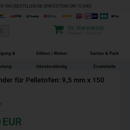
N TAG (BESTELLEN SIE SPÄTESTENS UM 15 UHR)
Ihr Warenkorb
0 Ware(r) - 0,00 EUR
igung &
Silikon / Kleber
Garten & Park
rtung
hitzebeständig
Ersatzteile
der für Pelletofen: 9,5 mm x 150
e
0
EUR