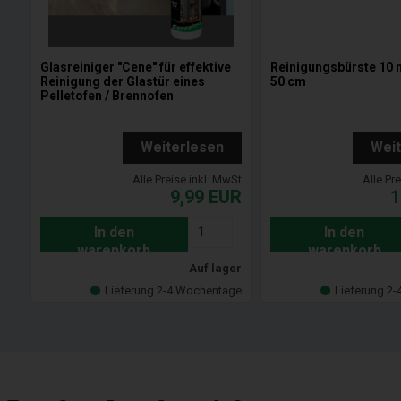
Glasreiniger "Cene" für effektive
Reinigungsbürste 10 
Reinigung der Glastür eines
50 cm
Pelletofen / Brennofen
Weiterlesen
Wei
Alle Preise inkl. MwSt
Alle Pr
9,99
EUR
1
In den
In den
warenkorb
warenkorb
Auf lager
Lieferung 2-4 Wochentage
Lieferung 2