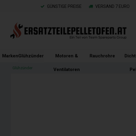
GÜNSTIGE PREISE
VERSAND 7 EURO
Marken
Glühzünder
Motoren &
Rauchrohre
Dich
Glühzünder
Ventilatoren
Pe