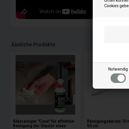
Unten können 
Cookies gebe
Ähnliche Produkte
Notwendig
Glasreiniger "Cene" für effektive
Reinigungsbürste 10 
Reinigung der Glastür eines
50 cm