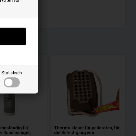
n Arten von
Statistisch
zebeständig für
Thermo kleber für pelletofen, für
ei Rauchsauger,
die Befestigung von