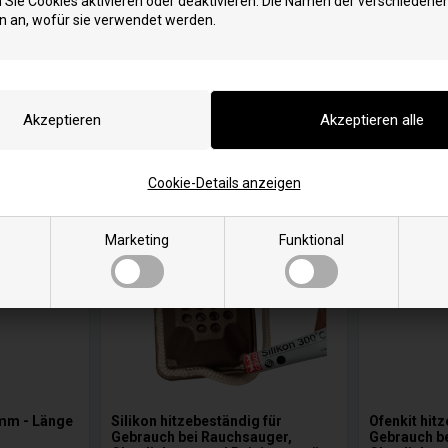
Sie Cookies aktivieren oder deaktivieren. Die Namen der verschiedene
Länge: 130 mm
Watt: 270
n an, wofür sie verwendet werden.
Gewinde: 3/8
Cookie-Details anzeigen
Marketing
Funktional
mm - Länge
Silikon hitzebeständig für
Ofenkit hit
Gebrauch bei Rauchsauger,
Gebrauch b