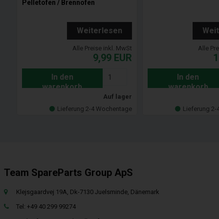
Pelletofen / Brennofen
Weiterlesen
Wei
Alle Preise inkl. MwSt
Alle Pr
9,99
EUR
1
In den
In den
warenkorb
warenkorb
Auf lager
Lieferung 2-4 Wochentage
Lieferung 2
Team SpareParts Group ApS
Klejsgaardvej 19A, Dk-7130 Juelsminde, Dänemark
Tel: +49 40 299 99274