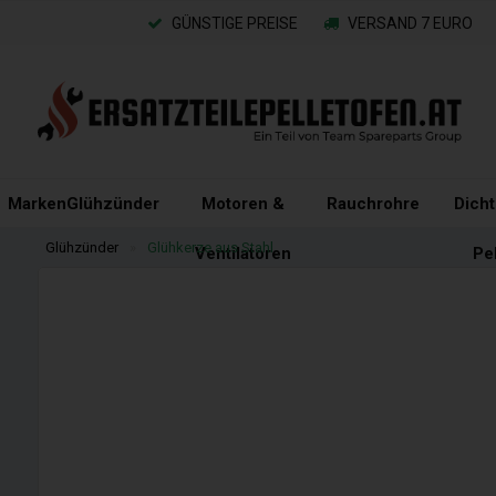
GÜNSTIGE PREISE
VERSAND 7 EURO
Marken
Glühzünder
Motoren &
Rauchrohre
Dich
Glühzünder
»
Glühkerze aus Stahl
Ventilatoren
Pe