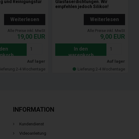
g und Reinigungstür
Glasfaserdichtungen. Wir
empfehlen jedoch Silikon!
Weiterlesen
Weiterlesen
Alle Preise inkl. MwSt
Alle Preise inkl. MwSt
19,00
EUR
9,00
EUR
 den
In den
nkorb
warenkorb
Auf lager
Auf lager
ieferung 2-4 Wochentage
Lieferung 2-4 Wochentage
INFORMATION
Kundendienst
Videoanleitung