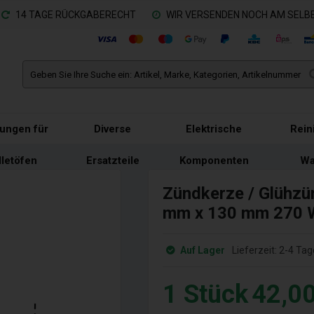
14 TAGE RÜCKGABERECHT
WIR VERSENDEN NOCH AM SELBE
tungen für
Diverse
Elektrische
Rein
lletöfen
Ersatzteile
Komponenten
Wa
Zündkerze / Glühzün
mm x 130 mm 270 W
Auf Lager
Lieferzeit:
2-4 Tag
1
Stück
42,0