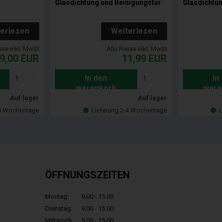
Glasdichtung und Reinigungstür
Glasdichtun
terlesen
Weiterlesen
eise inkl. MwSt
Alle Preise inkl. MwSt
9,00
EUR
11,99
EUR
In den
In
warenkorb
ware
Auf lager
Auf lager
-4 Wochentage
Lieferung 2-4 Wochentage
L
ÖFFNUNGSZEITEN
Montag:
9.00 - 15.00
Dienstag:
9.00 - 15.00
Mittwoch:
9.00 - 15.00